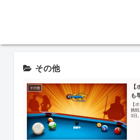
その他
【ポ
その他
も
【ポ
挑戦
3日