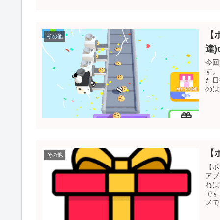
【
その他
達)d
今回
す。
た日
のは
【
その他
【ポ
アプ
れば
です
メで