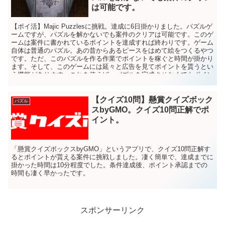
は可能です。
【ポイ活】Majic Puzzlesに挑戦。達成に6日掛かりました。パズルゲ
ームですが、パズルを解かないでも案件のクリアは可能です。このゲ
ームは案件に書かれているポイントを達成すれば終わりです。ゲーム
自体は普通のパズル。あの昔からあるピースをはめて絵をつくるやつ
です。ただ、このパズルを作る作業でポイントを稼ぐと時間が掛かり
ます。そして、このゲームには延々と広告を見てポイントを貰うとい
う機能があります。これを使えば、パズルを完成させなくてもポイン
ト稼げますから、パズルを解くより早く簡単にポイントが稼げます。
ただ、達成条件となるポイントが高めの場合は、広告だけで達成させ
ようとすると500回近く、またはそれ以上の広告を見る事になると思
【クイズ10問】懸賞クイズボック
パズル
うので、テレビや動画でも見ながらやるのをおススメします。
スbyGMO。クイズ10問正解でポ
イント。
「懸賞クイズボックスbyGMO」というアプリで、クイズ10問正解す
るとポイントが貰える案件に挑戦しました。凄く簡単で、達成までに
掛かった時間は10分程度でした。条件達成後、ポイント承認までの
時間も凄く早かったです。
スポンサーリンク