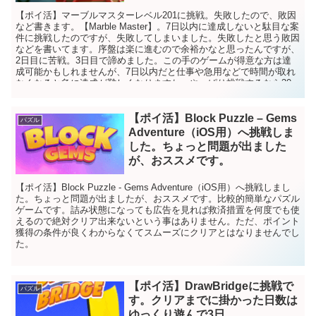
【ポイ活】マーブルマスターレベル201に挑戦。失敗したので、敗因
など書きます。【Marble Master】。7日以内に達成しないと駄目な案
件に挑戦したのですが、失敗してしまいました。失敗したと思う敗因
などを書いてます。序盤は楽に進むので余裕かなと思ったんですが、
2日目に苦戦。3日目で諦めました。この手のゲームが得意な方は達
成可能かもしれませんが、7日以内だと仕事や急用などで時間が取れ
なくなると急に達成が難しくなりますね。やっぱり挑戦するなら30
日とか期間の長い物のほうが私には向いているなと思いました。
【ポイ活】Block Puzzle – Gems
パズル
Adventure（iOS用）へ挑戦しま
した。ちょっと問題が出ました
が、おススメです。
【ポイ活】Block Puzzle - Gems Adventure（iOS用）へ挑戦しまし
た。ちょっと問題が出ましたが、おススメです。比較的簡単なパズル
ゲームです。詰み状態になっても広告を見れば救済措置を何度でも使
えるので絶対クリア出来ないという事はありません。ただ、ポイント
獲得の条件が良くわからなくてスムーズにクリアとはなりませんでし
た。
【ポイ活】DrawBridgeに挑戦で
パズル
す。クリアまでに掛かった日数は
ゆっくり遊んで3日。