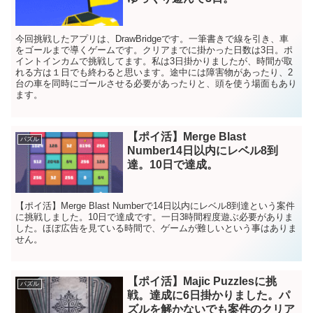
今回挑戦したアプリは、DrawBridgeです。一筆書きで線を引き、車
をゴールまで導くゲームです。クリアまでに掛かった日数は3日。ポ
イントインカムで挑戦してます。私は3日掛かりましたが、時間が取
れる方は１日でも終わると思います。途中には障害物があったり、2
台の車を同時にゴールさせる必要があったりと、頭を使う場面もあり
ます。
【ポイ活】Merge Blast
パズル
Number14日以内にレベル8到
達。10日で達成。
【ポイ活】Merge Blast Numberで14日以内にレベル8到達という案件
に挑戦しました。10日で達成です。一日3時間程度遊ぶ必要がありま
した。ほぼ広告を見ている時間で、ゲームが難しいという事はありま
せん。
【ポイ活】Majic Puzzlesに挑
パズル
戦。達成に6日掛かりました。パ
ズルを解かないでも案件のクリア